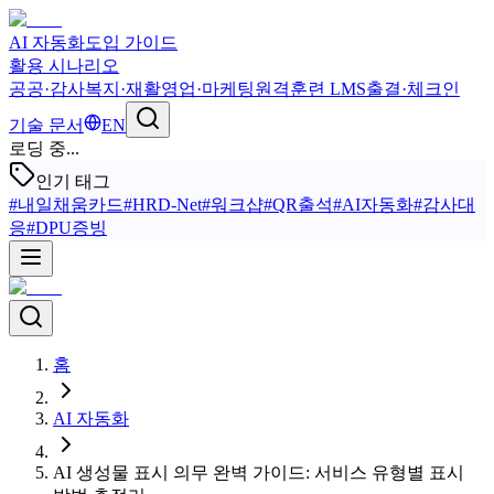
AI 자동화
도입 가이드
활용 시나리오
공공·감사
복지·재활
영업·마케팅
원격훈련 LMS
출결·체크인
기술 문서
EN
로딩 중...
인기 태그
#
내일채움카드
#
HRD-Net
#
워크샵
#
QR출석
#
AI자동화
#
감사대
응
#
DPU증빙
홈
AI 자동화
AI 생성물 표시 의무 완벽 가이드: 서비스 유형별 표시