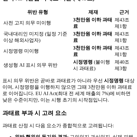
위반 유형
제재
근거
3천만원 이하 과태
제43조
사전 고지 의무 미이행
료
제1항
국내대리인 미지정 (일정 기준
3천만원 이하 과태
제43조
이상 해외사업자)
료
제1항
3천만원 이하 과태
제43조
시정명령 미이행
료
제1항
시정명령
(불이행
제40조
생성형 AI 표시 의무 위반
시 과태료)
제3항
표시 의무 위반은 곧바로 과태료가 아니라 우선
시정명령
대상
이며, 시정명령을 이행하지 않으면 그때 3천만원 이하 과태료
로 이어집니다. EU AI Act(최대 전 세계 매출의 7%)에 비하면
낮은 수준이지만, 이는 시행 초기의 시작점입니다.
과태료 부과 시 고려 요소
과태료 산정 시 다음 요소가 종합적으로 고려됩니다:
위반 행위의 동기와 결과
: 고의인지 과실인지, 실제 피해