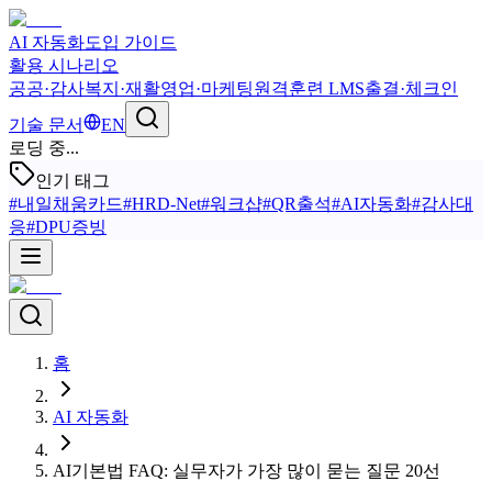
AI 자동화
도입 가이드
활용 시나리오
공공·감사
복지·재활
영업·마케팅
원격훈련 LMS
출결·체크인
기술 문서
EN
로딩 중...
인기 태그
#
내일채움카드
#
HRD-Net
#
워크샵
#
QR출석
#
AI자동화
#
감사대
응
#
DPU증빙
홈
AI 자동화
AI기본법 FAQ: 실무자가 가장 많이 묻는 질문 20선