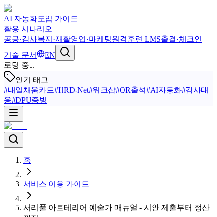
AI 자동화
도입 가이드
활용 시나리오
공공·감사
복지·재활
영업·마케팅
원격훈련 LMS
출결·체크인
기술 문서
EN
로딩 중...
인기 태그
#
내일채움카드
#
HRD-Net
#
워크샵
#
QR출석
#
AI자동화
#
감사대
응
#
DPU증빙
홈
서비스 이용 가이드
서리풀 아트테리어 예술가 매뉴얼 - 시안 제출부터 정산