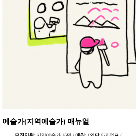
예술가(지역예술가) 매뉴얼
모집인원
: 지역예술가 16명 /
매칭
: 1인당 6개 점포 /