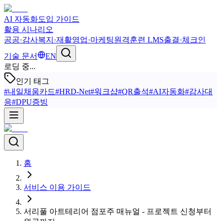
AI 자동화
도입 가이드
활용 시나리오
공공·감사
복지·재활
영업·마케팅
원격훈련 LMS
출결·체크인
기술 문서
EN
로딩 중...
인기 태그
#
내일채움카드
#
HRD-Net
#
워크샵
#
QR출석
#
AI자동화
#
감사대
응
#
DPU증빙
홈
서비스 이용 가이드
서리풀 아트테리어 점포주 매뉴얼 - 프로젝트 신청부터