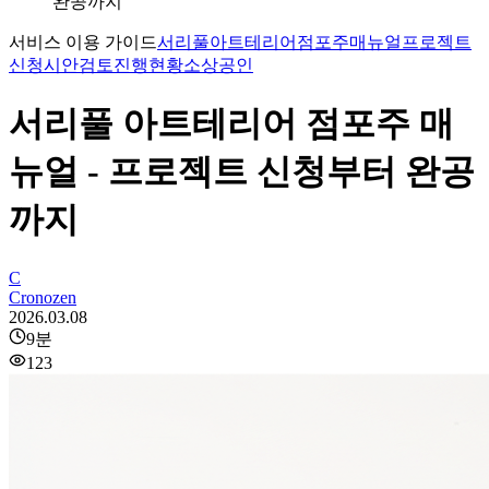
완공까지
서비스 이용 가이드
서리풀아트테리어
점포주매뉴얼
프로젝트
신청
시안검토
진행현황
소상공인
서리풀 아트테리어 점포주 매
뉴얼 - 프로젝트 신청부터 완공
까지
C
Cronozen
2026.03.08
9
분
123