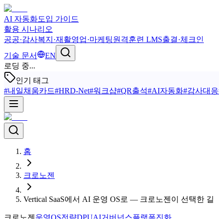
AI 자동화
도입 가이드
활용 시나리오
공공·감사
복지·재활
영업·마케팅
원격훈련 LMS
출결·체크인
기술 문서
EN
로딩 중...
인기 태그
#
내일채움카드
#
HRD-Net
#
워크샵
#
QR출석
#
AI자동화
#
감사대응
홈
크로노젠
Vertical SaaS에서 AI 운영 OS로 — 크로노젠이 선택한 길
크로노젠
운영OS
전략
DPU
AI거버넌스
플랫폼진화