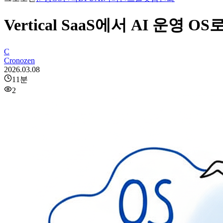
Vertical SaaS에서 AI 운영
C
Cronozen
2026.03.08
11
분
2