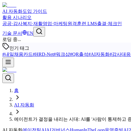
AI 자동화
도입 가이드
활용 시나리오
공공·감사
복지·재활
영업·마케팅
원격훈련 LMS
출결·체크인
기술 문서
EN
로딩 중...
인기 태그
#
내일채움카드
#
HRD-Net
#
워크샵
#
QR출석
#
AI자동화
#
감사대응
홈
AI 자동화
에이전트가 결정을 내리는 시대: AI를 '사람이 통제하고 
AI 자동화
에이전틱AI
AI거버넌스
HumanInTheLoop
운영증빙
AI