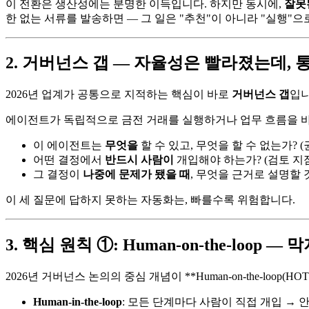
이 전환은 생산성에는 분명한 이득입니다. 하지만 동시에,
잘못
한 없는 서류를 발송하면 — 그 일은 "추천"이 아니라 "실행"으
2. 거버넌스 갭 — 자율성은 빨라졌는데,
2026년 업계가 공통으로 지적하는 핵심이 바로
거버넌스 갭
입니
에이전트가 독립적으로 금전 거래를 실행하거나 업무 흐름을 바꿀
이 에이전트는
무엇을
할 수 있고, 무엇을 할 수 없는가? (
어떤 결정에서
반드시 사람이
개입해야 하는가? (검토 지
그 결정이
나중에 문제가 됐을 때
, 무엇을 근거로 설명할 
이 세 질문에 답하지 못하는 자동화는, 빠를수록 위험합니다.
3. 핵심 원칙 ①: Human-on-the-loop
2026년 거버넌스 논의의 중심 개념이 **Human-on-the-loop(HO
Human-in-the-loop
: 모든 단계마다 사람이 직접 개입 →