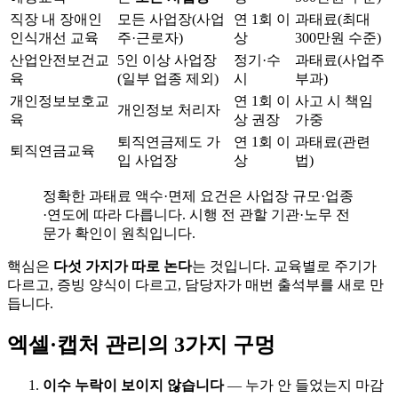
직장 내 장애인
모든 사업장(사업
연 1회 이
과태료(최대
인식개선 교육
주·근로자)
상
300만원 수준)
산업안전보건교
5인 이상 사업장
정기·수
과태료(사업주
육
(일부 업종 제외)
시
부과)
개인정보보호교
연 1회 이
사고 시 책임
개인정보 처리자
육
상 권장
가중
퇴직연금제도 가
연 1회 이
과태료(관련
퇴직연금교육
입 사업장
상
법)
정확한 과태료 액수·면제 요건은 사업장 규모·업종
·연도에 따라 다릅니다. 시행 전 관할 기관·노무 전
문가 확인이 원칙입니다.
핵심은
다섯 가지가 따로 논다
는 것입니다. 교육별로 주기가
다르고, 증빙 양식이 다르고, 담당자가 매번 출석부를 새로 만
듭니다.
엑셀·캡처 관리의 3가지 구멍
이수 누락이 보이지 않습니다
— 누가 안 들었는지 마감