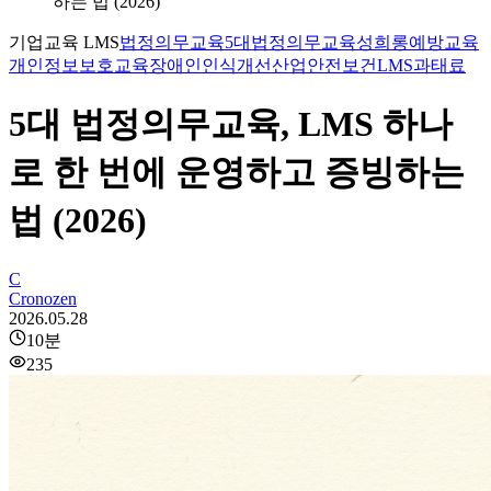
하는 법 (2026)
기업교육 LMS
법정의무교육
5대법정의무교육
성희롱예방교육
개인정보보호교육
장애인인식개선
산업안전보건
LMS
과태료
5대 법정의무교육, LMS 하나
로 한 번에 운영하고 증빙하는
법 (2026)
C
Cronozen
2026.05.28
10
분
235