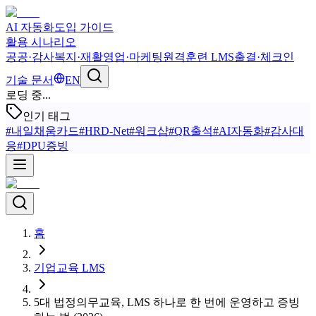
AI 자동화
도입 가이드
활용 시나리오
공공·감사
복지·재활
영업·마케팅
원격훈련 LMS
출결·체크인
기술 문서
EN
로딩 중...
인기 태그
#
내일채움카드
#
HRD-Net
#
워크샵
#
QR출석
#
AI자동화
#
감사대
응
#
DPU증빙
홈
기업교육 LMS
5대 법정의무교육, LMS 하나로 한 번에 운영하고 증빙