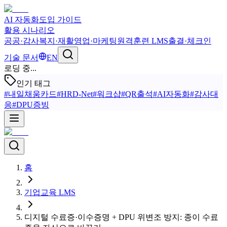
AI 자동화
도입 가이드
활용 시나리오
공공·감사
복지·재활
영업·마케팅
원격훈련 LMS
출결·체크인
기술 문서
EN
로딩 중...
인기 태그
#
내일채움카드
#
HRD-Net
#
워크샵
#
QR출석
#
AI자동화
#
감사대
응
#
DPU증빙
홈
기업교육 LMS
디지털 수료증·이수증명 + DPU 위변조 방지: 종이 수료