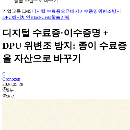
증을 자산으로 바꾸기
기업교육 LMS
디지털 수료증
오픈배지
이수증명
위변조방지
DPU
해시체인
BlockCerts
학습이력
디지털 수료증·이수증명 +
DPU 위변조 방지: 종이 수료증
을 자산으로 바꾸기
C
Cronozen
2026.05.28
9
분
202