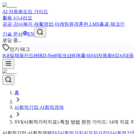
AI 자동화
도입 가이드
활용 시나리오
공공·감사
복지·재활
영업·마케팅
원격훈련 LMS
출결·체크인
기술 문서
EN
로딩 중...
인기 태그
#
내일채움카드
#
HRD-Net
#
워크샵
#
QR출석
#
AI자동화
#
감사대응
홈
사회적기업·사회적경제
SVI(사회적가치지표) 측정 방법 완전 가이드: 14개 지표
사회적기업·사회적경제
SVI
사회적가치지표
자가진단
사회적기