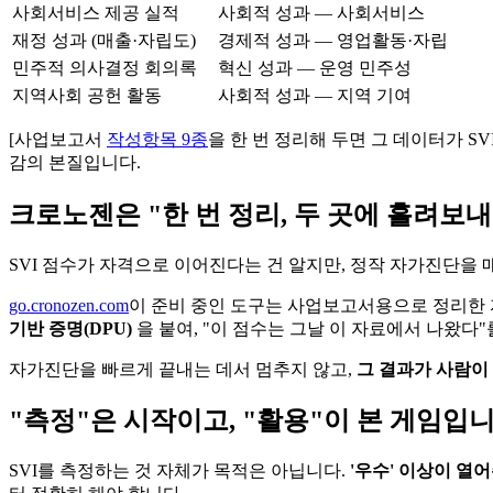
사회서비스 제공 실적
사회적 성과 — 사회서비스
재정 성과 (매출·자립도)
경제적 성과 — 영업활동·자립
민주적 의사결정 회의록
혁신 성과 — 운영 민주성
지역사회 공헌 활동
사회적 성과 — 지역 기여
[사업보고서
작성항목 9종
을 한 번 정리해 두면 그 데이터가 S
감의 본질입니다.
크로노젠은 "한 번 정리, 두 곳에 흘려보
SVI 점수가 자격으로 이어진다는 건 알지만, 정작 자가진단을 
go.cronozen.com
이 준비 중인 도구는 사업보고서용으로 정리한 자
기반 증명(DPU)
을 붙여, "이 점수는 그날 이 자료에서 나왔다"
자가진단을 빠르게 끝내는 데서 멈추지 않고,
그 결과가 사람이
"측정"은 시작이고, "활용"이 본 게임입
SVI를 측정하는 것 자체가 목적은 아닙니다.
'우수' 이상이 열