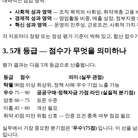
대략적인 점검 영역:
사회적 성과 영역
— 조직 목적의 사회성, 취약계층 고용 
경제적 성과 영역
— 영업활동 비중, 매출 성장, 정부지원
혁신 성과 영역
— 운영의 민주성, 근로조건, 사회적 가치
각 지표마다 정량 또는 정성 평가 기준이 박혀 있고, 합산 점수
3. 5개 등급 — 점수가 무엇을 의미하나
평가 결과는 다음 5개 등급으로 산출됩니다.
등급
점수
의미 (실무 관점)
탁월
90점 이상
최상위, 정책 사례·우수 기업 노출 가능
우수
75 ~ 90
공공구매·정책자금 가점 라인 (실질적 분기점)
양호
60 ~ 75
표준 수준
미흡
45 ~ 60
개선 필요
취약
45점 미만
위험 신호 — 인증 요건 충족 여부 점검 필요
실무에서 가장 중요한 분기점은
'우수'(75점)
입니다. 이 선을 
입니다.