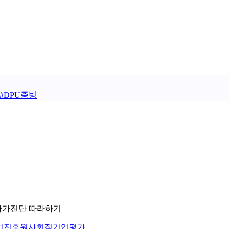
#
DPU증빙
 자가진단 따라하기
업진흥원
사회적기업
평가