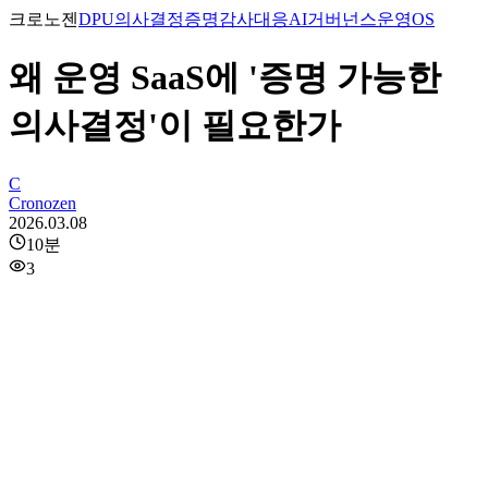
크로노젠
DPU
의사결정증명
감사대응
AI거버넌스
운영OS
왜 운영 SaaS에 '증명 가능한
의사결정'이 필요한가
C
Cronozen
2026.03.08
10
분
3