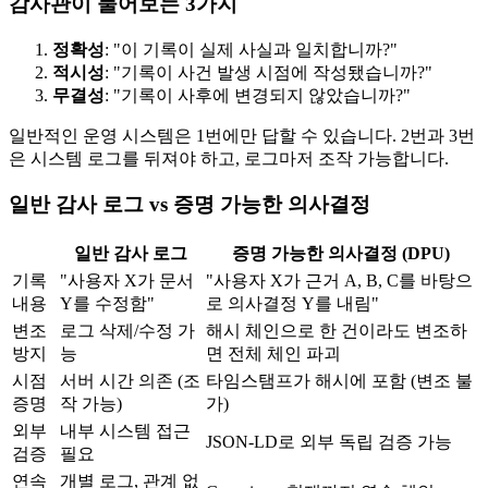
감사관이 물어보는 3가지
정확성
: "이 기록이 실제 사실과 일치합니까?"
적시성
: "기록이 사건 발생 시점에 작성됐습니까?"
무결성
: "기록이 사후에 변경되지 않았습니까?"
일반적인 운영 시스템은 1번에만 답할 수 있습니다. 2번과 3번
은 시스템 로그를 뒤져야 하고, 로그마저 조작 가능합니다.
일반 감사 로그 vs 증명 가능한 의사결정
일반 감사 로그
증명 가능한 의사결정 (DPU)
기록
"사용자 X가 문서
"사용자 X가 근거 A, B, C를 바탕으
내용
Y를 수정함"
로 의사결정 Y를 내림"
변조
로그 삭제/수정 가
해시 체인으로 한 건이라도 변조하
방지
능
면 전체 체인 파괴
시점
서버 시간 의존 (조
타임스탬프가 해시에 포함 (변조 불
증명
작 가능)
가)
외부
내부 시스템 접근
JSON-LD로 외부 독립 검증 가능
검증
필요
연속
개별 로그, 관계 없