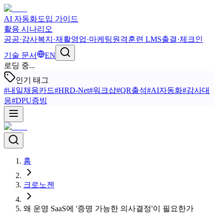
AI 자동화
도입 가이드
활용 시나리오
공공·감사
복지·재활
영업·마케팅
원격훈련 LMS
출결·체크인
기술 문서
EN
로딩 중...
인기 태그
#
내일채움카드
#
HRD-Net
#
워크샵
#
QR출석
#
AI자동화
#
감사대
응
#
DPU증빙
홈
크로노젠
왜 운영 SaaS에 '증명 가능한 의사결정'이 필요한가